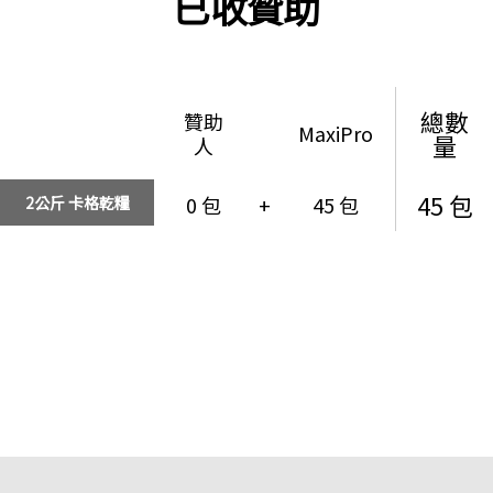
已收贊助
總數
贊助
MaxiPro
量
人
45 包
0 包
+
45 包
2公斤 卡格乾糧