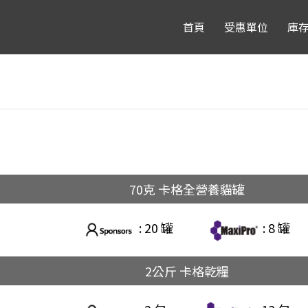
首頁
受惠單位
庫
70克 卡格全營養貓罐
: 20 罐
: 8 罐
2公斤 卡格乾糧