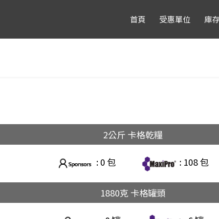
首頁
受惠單位
庫
2公斤 卡格乾糧
: 0 包
: 108 包
1880克 卡格罐頭