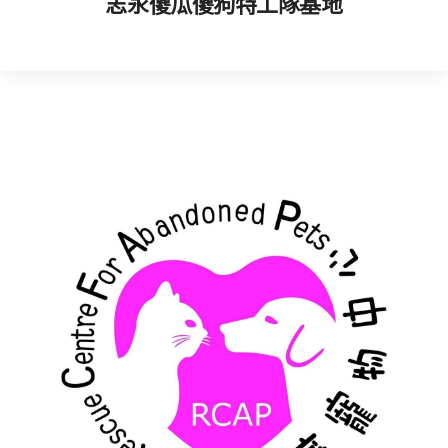
志永傻瓜傻狗特工隊基地